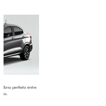
RODAS DE LIGA-LEVE
As rodas de liga leve com desenho dinâmico e
acabamento diamantado elevam o estilo do Fiat
Cronos, trazendo mais personalidade para cada