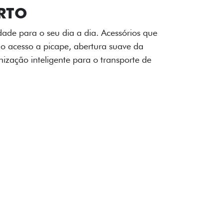
OAD
ualquer desafio. O Pack off-road combina
é 3,5 toneladas, alargadores de para-
ecendo mais capacidade de reboque,
oceria e um visual ainda mais imponente
rreno com confiança.
ia