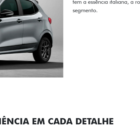
carro, que possui acabamen
Próximo
Previous
Next
Conjunto de l
IÊNCIA EM CADA DETALHE