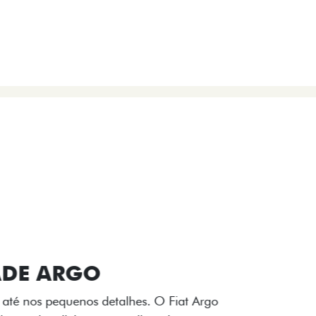
VIÇOS
FIAT + SEM PARAR
 E DESIGN INTERNO
ogo Fiat também aparecem no interior do