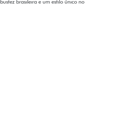
to impecável e detalhes escurecidos.
uzes