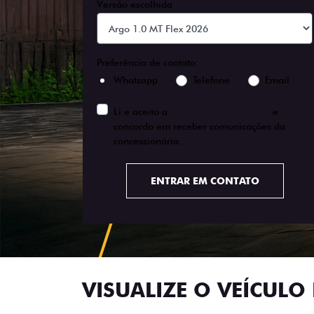
Versão escolhida
Preferência de contato:
Whatsapp
Telefone
Email
Li e aceito a
Política de Privacidade
e
concordo em receber comunicações da
concessionária.
ENTRAR EM CONTATO
VISUALIZE O VEÍCULO 