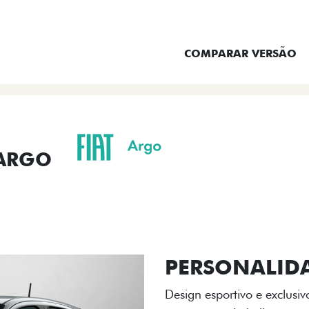
ENTRAR EM CONTATO
COMPARAR VERSÃO
 ARGO
ORMANCE
SEGURANÇA
ACESSÓRIOS
SER
ACABAMENTO
A flag italiana e o novo l