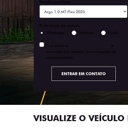
Versão escolhida
Preferência de contato:
Whatsapp
Telefone
Email
Li e aceito a
Política de Privacidade
e
concordo em receber comunicações da
concessionária.
ENTRAR EM CONTATO
VISUALIZE O VEÍCULO 