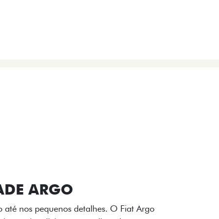
VIÇOS
FIAT + SEM PARAR
 E DESIGN INTERNO
ogo Fiat também aparecem no interior do