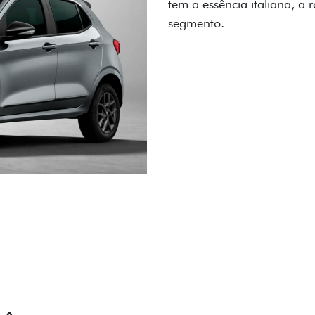
carro, que possui acabamen
Próximo
Previous
Next
Conjunto de l
IÊNCIA EM CADA DETALHE