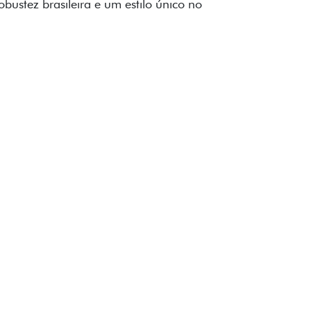
to impecável e detalhes escurecidos.
uzes