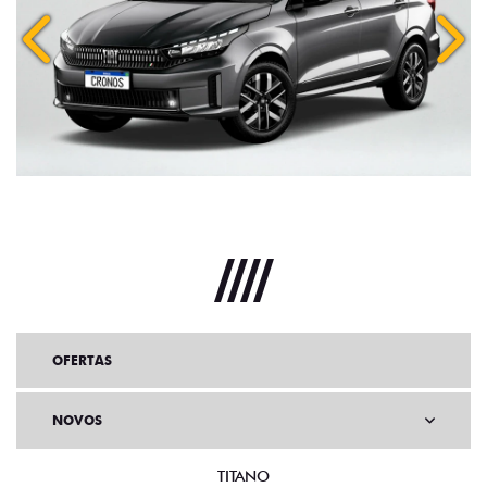
Anterior
Próx
OFERTAS
NOVOS
TITANO