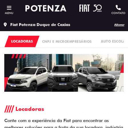
MENU
CONTATO
Fiat Potenza Duque de Caxias
Alterar
LOCADORAS
CNPJ E MICROEMPRESÁRIOS
AUTO ESCOLAS
Locadoras
Conte com a experiência da Fiat para encontrar as
melhores soluções para a frota da sua locadora, indústria