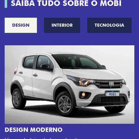
SAIBA TUDO SOBRE O MOBI
DESIGN
INTERIOR
TECNOLOGIA
CINCO OPÇÕES DE CORES
O Fiat Mobi tem sempre uma opção de cor que é a
sua cara. Escolha entre o Preto Vulcano, Vermelho