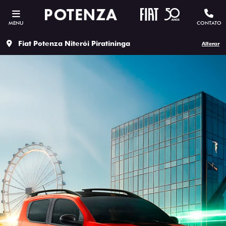
MENU
CONTATO
Fiat Potenza Niterói Piratininga
Alterar
ESTOU INTERESSADO
Versão escolhida