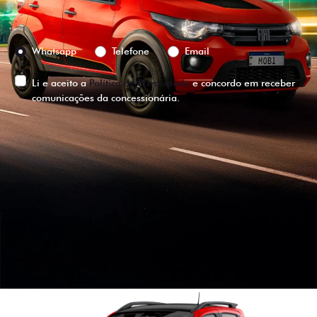
Preferência de contato:
Whatsapp
Telefone
Email
Li e aceito a
Política de Privacidade
e concordo em receber
comunicações da concessionária.
ENTRAR EM CONTATO
VISUALIZE O
VEÍCULO EM
360°