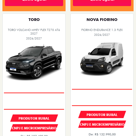
TORO
NOVA FIORINO
TORO VOLCANO MHEV FLEX T270 AT6
FIORINO ENDURANCE 1.3 FLEX
2027
2026/2027
2026/2027
PRODUTOR RURAL
PRODUTOR RURAL
CNPJ E MICROEMPRESÁRIO
CNPJ E MICROEMPRESÁRIO
De: R$ 132.990,00