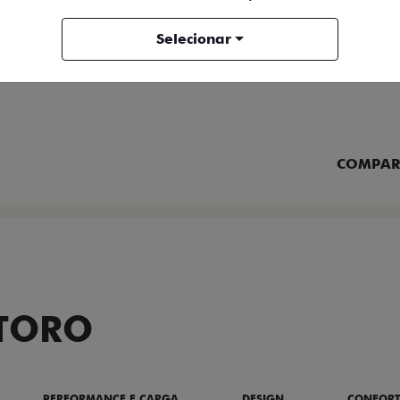
Selecionar
FICHA TÉCNICA
ENTRAR 
COMPAR
 TORO
PERFORMANCE E CARGA
DESIGN
CONFOR