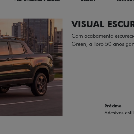
ADESIVOS ES
Os adesivos aplicados no c
única dessa edição para l
Próximo
Previous
Next