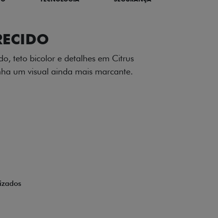
TILIZADOS
apô e nas laterais reforçam a identidade
á de comemorativa.