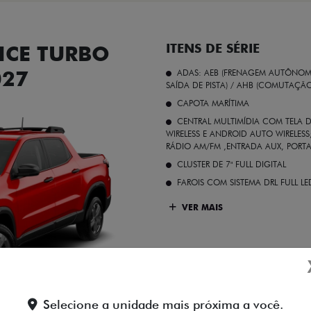
CE TURBO
ITENS DE SÉRIE
027
ADAS: AEB (FRENAGEM AUTÔNOMA
SAÍDA DE PISTA) / AHB (COMUTAÇÃ
CAPOTA MARÍTIMA
CENTRAL MULTIMÍDIA COM TELA D
WIRELESS E ANDROID AUTO WIRELE
RÁDIO AM/FM ,ENTRADA AUX, PORT
CLUSTER DE 7" FULL DIGITAL
FAROIS COM SISTEMA DRL FULL L
VER MAIS
Vermelho Colorado
Selecione a unidade mais próxima a você.