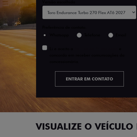
Versão escolhida
Preferência de contato:
Whatsapp
Telefone
Email
Li e aceito a
Política de Privacidade
e
concordo em receber comunicações da
concessionária.
ENTRAR EM CONTATO
VISUALIZE O VEÍCULO 