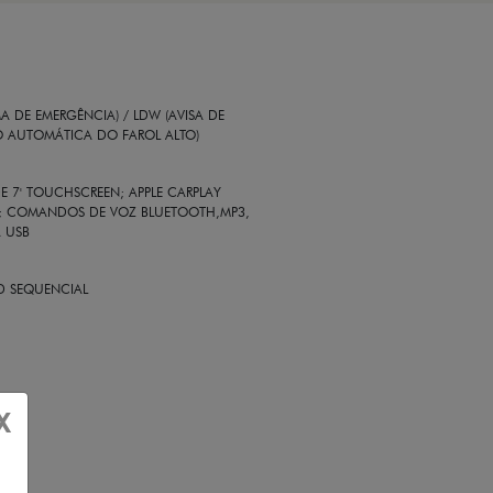
 DE EMERGÊNCIA) / LDW (AVISA DE
O AUTOMÁTICA DO FAROL ALTO)
E 7' TOUCHSCREEN; APPLE CARPLAY
SS; COMANDOS DE VOZ BLUETOOTH,MP3,
A USB
ED SEQUENCIAL
X