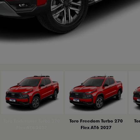
erior
Toro Endurance Turbo 270
Toro Freedom Turbo 270
To
Flex AT6 2027
Flex AT6 2027