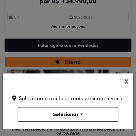
por R$ 134.990,00
0 km
2026/2026
Mais informações
Falar agora com o vendedor
Oferta
X
Selecione a unidade mais próxima a você.
Compartilhe
Selecionar
FIAT
FIAT FASTBACK 1.0 TURBO 200 HYBRID AUDACE CVT
26/26 0KM