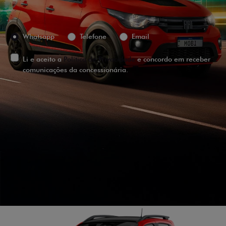
Preferência de contato:
Whatsapp
Telefone
Email
Li e aceito a
Política de Privacidade
e concordo em receber
comunicações da concessionária.
ENTRAR EM CONTATO
VISUALIZE O
VEÍCULO EM
360°