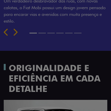
O Fiat Mobi tem sempre uma opção de cor que é a
sua cara. Escolha entre o Preto Vulcano, Vermelho
Montecarlo, Branco Banchisa, Prata Bari e Cinza
Silverstone.
Próximo
Previous
Next
Rodas de liga leve
ORIGINALIDADE E
EFICIÊNCIA EM CADA
DETALHE