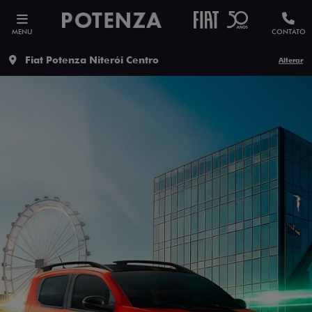
MENU
CONTATO
Fiat Potenza Niterói Centro
Alterar
ESTOU INTERESSADO
Versão escolhida