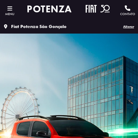
MENU
CONTATO
Fiat Potenza São Gonçalo
Alterar
ESTOU INTERESSADO
Versão escolhida