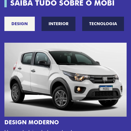
SAIBA TUDO SOBRE O MOBI
DESIGN
INTERIOR
TECNOLOGIA
CINCO OPÇÕES DE CORES
O Fiat Mobi tem sempre uma opção de cor que é a
sua cara. Escolha entre o Preto Vulcano, Vermelho