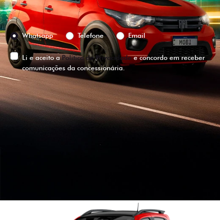
Preferência de contato:
Whatsapp
Telefone
Email
Li e aceito a
Política de Privacidade
e concordo em receber
comunicações da concessionária.
ENTRAR EM CONTATO
VISUALIZE O
VEÍCULO EM
360°