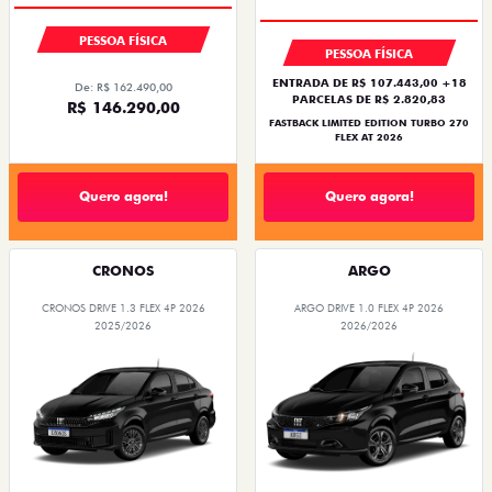
PESSOA FÍSICA
PESSOA FÍSICA
ENTRADA DE R$ 107.443,00 +18
De: R$ 162.490,00
PARCELAS DE R$ 2.820,83
R$ 146.290,00
FASTBACK LIMITED EDITION TURBO 270
FLEX AT 2026
Quero agora!
Quero agora!
CRONOS
ARGO
CRONOS DRIVE 1.3 FLEX 4P 2026
ARGO DRIVE 1.0 FLEX 4P 2026
2025/2026
2026/2026