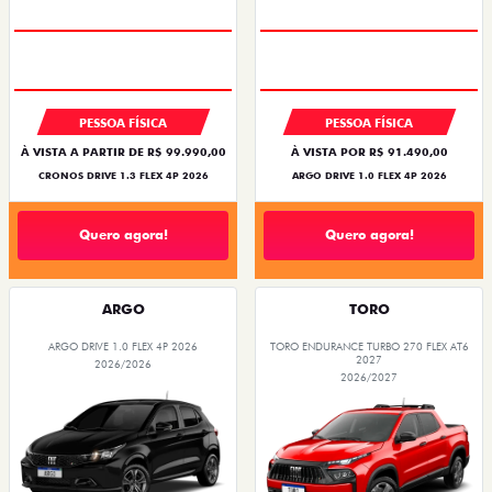
PESSOA FÍSICA
PESSOA FÍSICA
À VISTA A PARTIR DE R$ 99.990,00
À VISTA POR R$ 91.490,00
CRONOS DRIVE 1.3 FLEX 4P 2026
ARGO DRIVE 1.0 FLEX 4P 2026
Quero agora!
Quero agora!
ARGO
TORO
ARGO DRIVE 1.0 FLEX 4P 2026
TORO ENDURANCE TURBO 270 FLEX AT6
2027
2026/2026
2026/2027