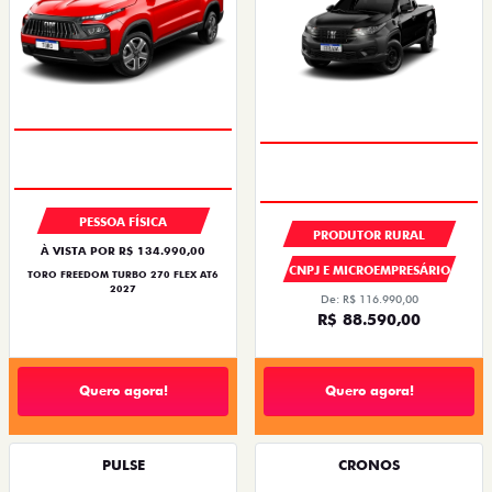
PESSOA FÍSICA
PRODUTOR RURAL
À VISTA POR R$ 134.990,00
CNPJ E MICROEMPRESÁRIO
TORO FREEDOM TURBO 270 FLEX AT6
2027
De: R$ 116.990,00
R$ 88.590,00
Quero agora!
Quero agora!
PULSE
CRONOS