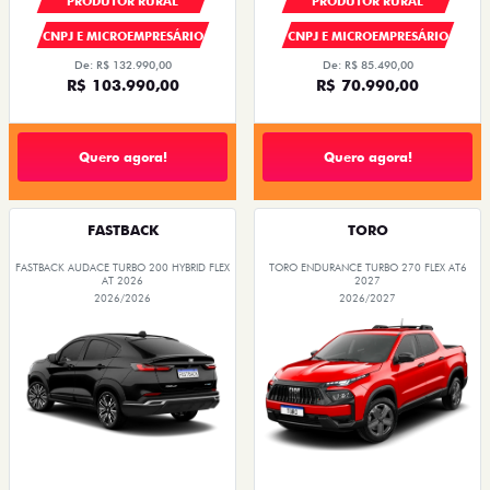
PRODUTOR RURAL
PRODUTOR RURAL
CNPJ E MICROEMPRESÁRIO
CNPJ E MICROEMPRESÁRIO
De: R$ 132.990,00
De: R$ 85.490,00
R$ 103.990,00
R$ 70.990,00
Quero agora!
Quero agora!
FASTBACK
TORO
FASTBACK AUDACE TURBO 200 HYBRID FLEX
TORO ENDURANCE TURBO 270 FLEX AT6
AT 2026
2027
2026/2026
2026/2027