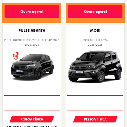
Quero agora!
Quero agora!
PULSE ABARTH
MOBI
PULSE ABARTH TURBO 270 FLEX AT 4P 2026
MOBI LIKE 1.0 2026
2026/2026
2026/2026
PESSOA FÍSICA
PESSOA FÍSICA
ENTRADA DE R$ 104.728,61 +18