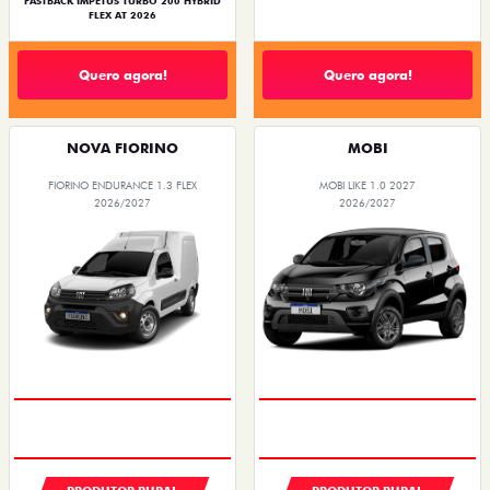
FASTBACK IMPETUS TURBO 200 HYBRID
FLEX AT 2026
Quero agora!
Quero agora!
NOVA FIORINO
MOBI
FIORINO ENDURANCE 1.3 FLEX
MOBI LIKE 1.0 2027
2026/2027
2026/2027