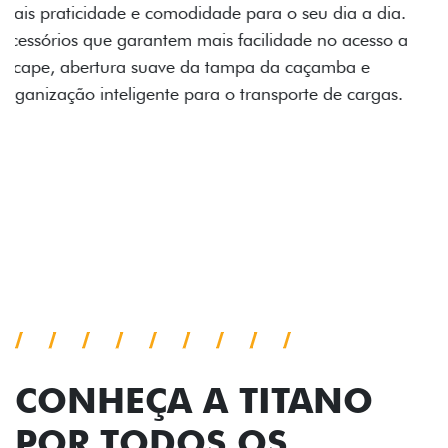
Prepare sua picape para qualquer desafio. O Pack
off-road combina engate de reboque para até 3,5
toneladas, alargadores de para-lamas e overbumper,
oferecendo mais capacidade de reboque, proteção
extra para a carroceria e um visual ainda mais
imponente para enfrentar qualquer terreno com
confiança.
Próximo
Previous
Next
Pack tecnologia
CONHEÇA A TITANO
POR TODOS OS