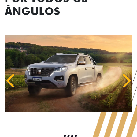
ÂNGULOS
Anterior
Próx