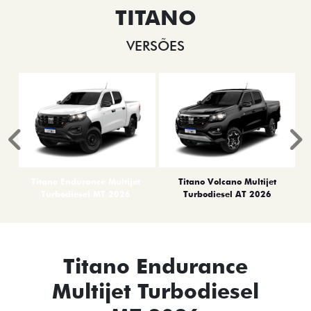
TITANO
VERSÕES
Anterior
P
Titano Endurance Multijet
Titano Volcano Multijet
Turbodiesel MT 2026
Turbodiesel AT 2026
Titano Endurance
Multijet Turbodiesel