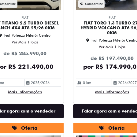
ompartilhe
Compartilhe
FIAT
FIAT
T TITANO 2.2 TURBO DIESEL
FIAT TORO 1.3 TURBO 2
ANCH 4X4 AT8 25/26 0KM
HYBRID VOLCANO AT6 26
0KM
Fiat Potenza Niterói Centro
Fiat Potenza Niterói Centr
Ver Mais 1 lojas
Ver Mais 1 lojas
de R$ 285.990,00
de R$ 197.490,00
or R$ 221.490,00
por R$ 174.990,
km
2025/2026
0 km
2026/2027
Mais informações
Mais informações
lar agora com o vendedor
Falar agora com o vende
Oferta
Oferta