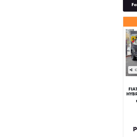
Fa
C
FIA
HYBR
p