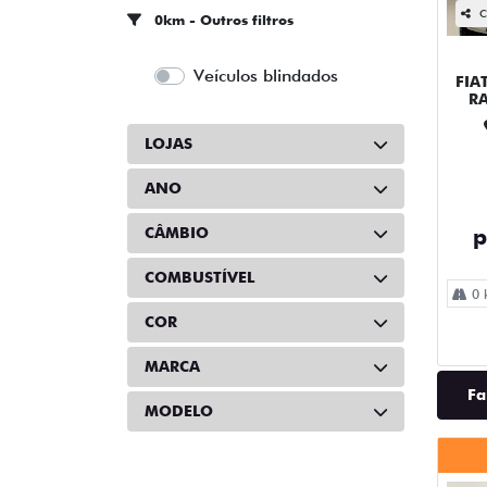
C
0km - Outros filtros
Veículos blindados
FIA
R
LOJAS
ANO
CÂMBIO
p
COMBUSTÍVEL
0 
COR
MARCA
Fa
MODELO