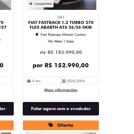
Compartilhe
FIAT
70
FIAT FASTBACK 1.3 TURBO 270
/27
FLEX ABARTH AT6 26/26 0KM
Fiat Potenza Niterói Centro
o
Ver Mais 1 lojas
de R$ 183.990,00
00
por R$ 152.990,00
0 km
2026/2026
Mais informações
dor
Falar agora com o vendedor
Oferta