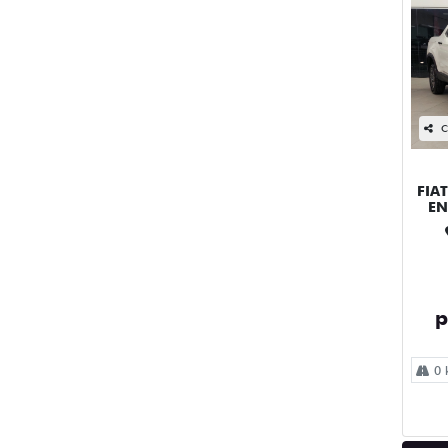
C
FIA
EN
p
0 