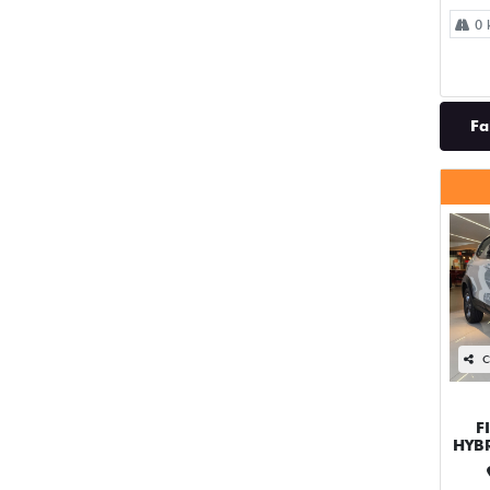
0 
Fa
C
F
HYB