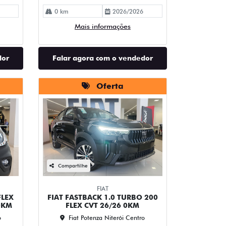
0 km
2026/2026
Mais informações
dor
Falar agora com o vendedor
Oferta
Compartilhe
FIAT
FLEX
FIAT FASTBACK 1.0 TURBO 200
0KM
FLEX CVT 26/26 0KM
o
Fiat Potenza Niterói Centro