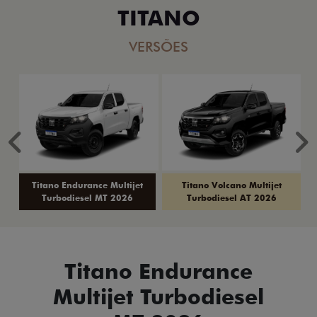
TITANO
VERSÕES
Anterior
P
Titano Endurance Multijet
Titano Volcano Multijet
Turbodiesel MT 2026
Turbodiesel AT 2026
Titano Endurance
Multijet Turbodiesel