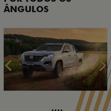
ÂNGULOS
Anterior
Próx