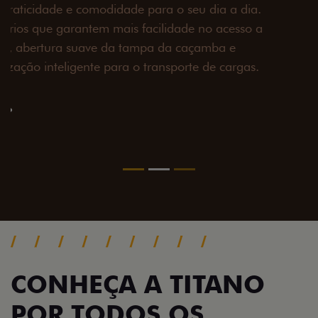
Prepare sua picape para qualquer desafio. O Pack
off-road combina engate de reboque para até 3,5
toneladas, alargadores de para-lamas e overbumper,
oferecendo mais capacidade de reboque, proteção
extra para a carroceria e um visual ainda mais
imponente para enfrentar qualquer terreno com
confiança.
Próximo
Previous
Next
Pack tecnologia
CONHEÇA A TITANO
POR TODOS OS