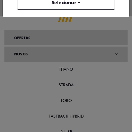
Selecionar
OFERTAS
NOVOS
TITANO
STRADA
TORO
FASTBACK HYBRID
PULSE