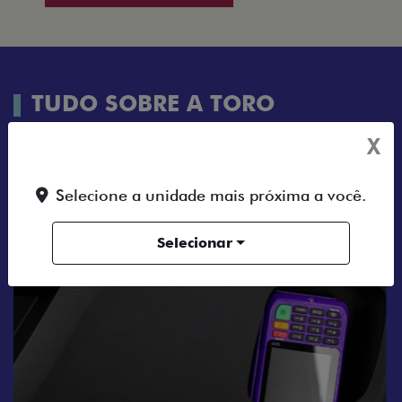
TUDO SOBRE A TORO
X
FEATURES
AR-CONDICIONADO
CAPAC
Selecione a unidade mais próxima a você.
Selecionar