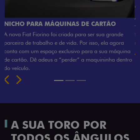
CHAVE COM TELECOMANDO
Agora, a chave da sua nova Fiorino pode abrir o
O
veículo também à distância, e não mais somente
rande
fechadura. São detalhes como esse que trazem 
agora
mais fluidez para o seu dia de trabalho.
máquina
Previous
Next
a dentro
A SUA TORO POR
TODOS OS ÂNGULOS