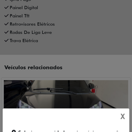
Painel Digital
Painel Tft
Retrovisores Elétricos
Rodas De Liga Leve
Trava Elétrica
Veículos relacionados
X
Compartilhe