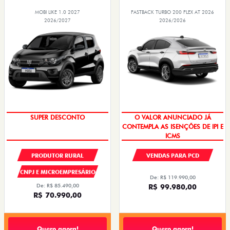
MOBI LIKE 1.0 2027
FASTBACK TURBO 200 FLEX AT 2026
2026/2027
2026/2026
SUPER DESCONTO
O VALOR ANUNCIADO JÁ
CONTEMPLA AS ISENÇÕES DE IPI E
ICMS
PRODUTOR RURAL
VENDAS PARA PCD
CNPJ E MICROEMPRESÁRIO
De: R$ 119.990,00
De: R$ 85.490,00
R$ 99.980,00
R$ 70.990,00
Quero agora!
Quero agora!