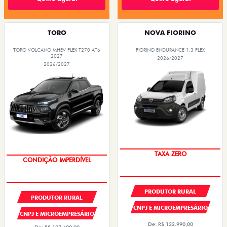
TORO
NOVA FIORINO
TORO VOLCANO MHEV FLEX T270 AT6
FIORINO ENDURANCE 1.3 FLEX
2027
2026/2027
2026/2027
TAXA ZERO
CONDIÇÃO IMPERDÍVEL
PRODUTOR RURAL
PRODUTOR RURAL
CNPJ E MICROEMPRESÁRIO
CNPJ E MICROEMPRESÁRIO
De: R$ 132.990,00