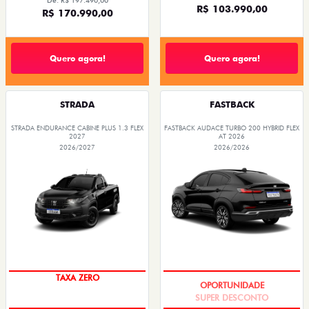
De: R$ 197.490,00
R$ 103.990,00
R$ 170.990,00
Quero agora!
Quero agora!
STRADA
FASTBACK
STRADA ENDURANCE CABINE PLUS 1.3 FLEX
FASTBACK AUDACE TURBO 200 HYBRID FLEX
2027
AT 2026
2026/2027
2026/2026
TAXA ZERO
SUPER DESCONTO