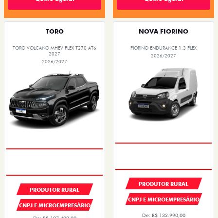
TORO
NOVA FIORINO
TORO VOLCANO MHEV FLEX T270 AT6
FIORINO ENDURANCE 1.3 FLEX
2027
2026/2027
2026/2027
PRODUTOR RURAL
PRODUTOR RURAL
CNPJ E MICROEMPRESÁRIO
CNPJ E MICROEMPRESÁRIO
De: R$ 132.990,00