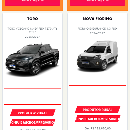
TORO
NOVA FIORINO
TORO VOLCANO MHEV FLEX T270 AT6
FIORINO ENDURANCE 1.3 FLEX
2027
2026/2027
2026/2027
PRODUTOR RURAL
PRODUTOR RURAL
CNPJ E MICROEMPRESÁRIO
CNPJ E MICROEMPRESÁRIO
De: R$ 132.990,00