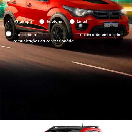
Preferência de contato:
Whatsapp
Telefone
Email
Li e aceito a
Política de Privacidade
e concordo em receber
comunicações da concessionária.
ENTRAR EM CONTATO
VISUALIZE O
VEÍCULO EM
360°