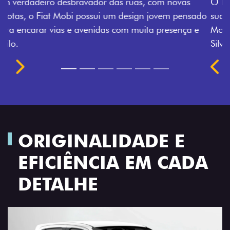
O Fiat Mobi tem sempre uma opção de cor que é a
sua cara. Escolha entre o Preto Vulcano, Vermelho
Montecarlo, Branco Banchisa, Prata Bari e Cinza
Silverstone.
Próximo
Previous
Next
Rodas de liga leve
ORIGINALIDADE E
EFICIÊNCIA EM CADA
DETALHE