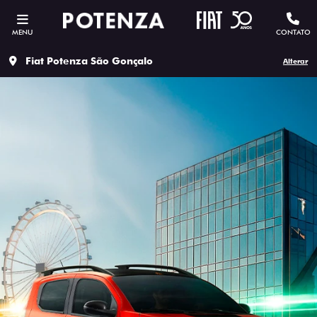
MENU
CONTATO
Fiat Potenza São Gonçalo
Alterar
ESTOU INTERESSADO
Versão escolhida