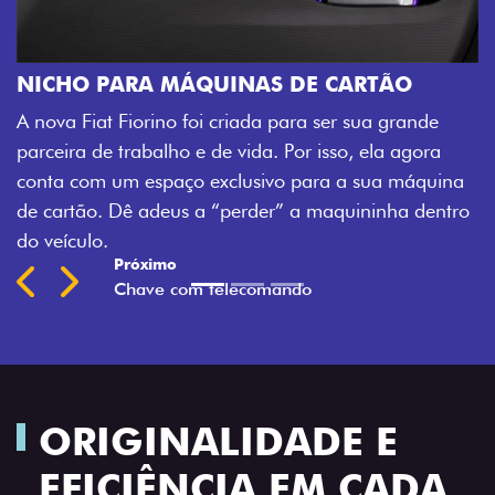
CHAVE COM TELECOMAND
Agora, a chave da sua nova Fiorin
S DE CARTÃO
veículo também à distância, e nã
 para ser sua grande
fechadura. São detalhes como ess
 Por isso, ela agora
mais fluidez para o seu dia de tra
vo para a sua máquina
Previous
Next
r” a maquininha dentro
ORIGINALIDADE E
EFICIÊNCIA EM CADA