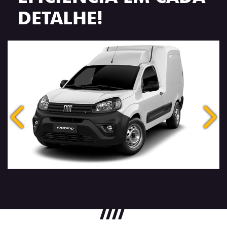
DETALHE!
Anterior
Próx