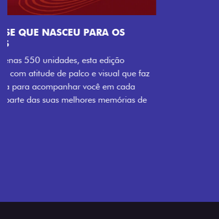
Próximo
Previous
Next
Tecnologia que acompanha o seu ritmo
VISUAL COM ENERGIA LOLLABR
Se liga no que compõe a identidade exclusiva do
festival: série numerada, adesivo lateral LollaBR e a
soleira temática que reforçam a exclusividade,
enquanto os detalhes escurecidos, o teto bicolor e as
rodas de liga-leve aro 16” em preto brilhante
completam o visual com ainda mais estilo.