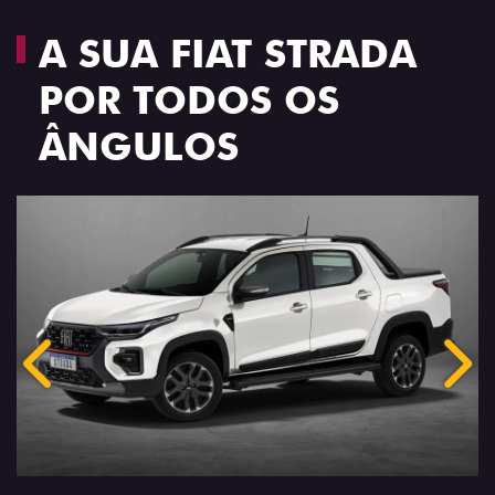
A SUA FIAT STRADA
POR TODOS OS
ÂNGULOS
Anterior
Próx