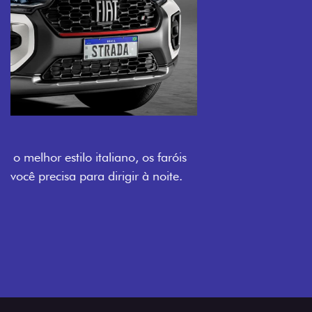
O VERDADEIRO 5 LUGARES E 4
PORTAS
Todo mundo pode viajar confortável na Fiat Strada,
que conta com cabine dupla de 5 lugares e 4 portas.
Próximo
Previous
Next
Espaço e conforto