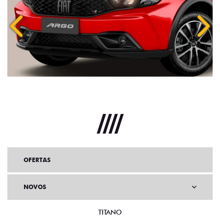
Anterior
Próx
OFERTAS
NOVOS
TITANO