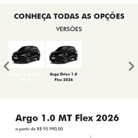
VERSÕES
Anterior
P
Argo 1.0 MT Flex
Argo Drive 1.0
2026
Flex 2026
Argo 1.0 MT Flex 2026
a partir de R$ 95.990,00