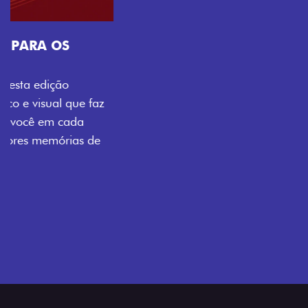
Próximo
Previous
Next
Tecnologia que acompanha o seu ritmo
VISUAL COM ENERGIA LOLLABR
Se liga no que compõe a identidade exclusiva do
festival: série numerada, adesivo lateral LollaBR e a
soleira temática que reforçam a exclusividade,
enquanto os detalhes escurecidos, o teto bicolor e as
rodas de liga-leve aro 16” em preto brilhante
completam o visual com ainda mais estilo.