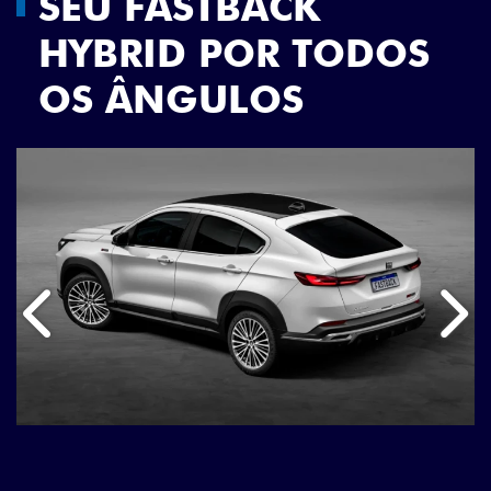
SEU FASTBACK
HYBRID POR TODOS
OS ÂNGULOS
Anterior
Próx