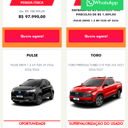
WhatsApp
PESSOA FÍSICA
PESSOA FÍSICA
ENTRADA DE R$ 60.070,57 +36
De: R$ 108.990,00
PARCELAS DE R$ 1.489,00
R$ 97.990,00
PULSE DRIVE 1.3 MT FLEX 4P 2026
Quero agora!
Quero agora!
PULSE
TORO
PULSE DRIVE 1.3 MT FLEX 4P 2026
TORO FREEDOM TURBO 270 FLEX AT6 2027
2026/2026
2026/2027
OPORTUNIDADE
SUPERVALORIZAÇÃO DO USADO