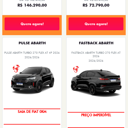
R$ 146.290,00
R$ 72.790,00
Quero agora!
Quero agora!
PULSE ABARTH
FASTBACK ABARTH
PULSE ABARTH TURBO 270 FLEX AT 4P 2026
FASTBACK ABARTH TURBO 270 FLEX AT
2026
2026/2026
2026/2026
SAIA DE FIAT 0KM
PREÇO IMPERDÍVEL