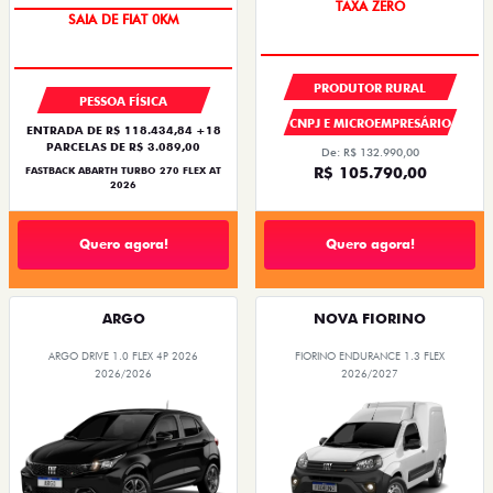
TAXA ZERO
SAIA DE FIAT 0KM
PRODUTOR RURAL
PESSOA FÍSICA
CNPJ E MICROEMPRESÁRIO
ENTRADA DE R$ 118.434,84 +18
PARCELAS DE R$ 3.089,00
De: R$ 132.990,00
R$ 105.790,00
FASTBACK ABARTH TURBO 270 FLEX AT
2026
Quero agora!
Quero agora!
ARGO
NOVA FIORINO
ARGO DRIVE 1.0 FLEX 4P 2026
FIORINO ENDURANCE 1.3 FLEX
2026/2026
2026/2027