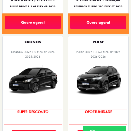
À VISTA POR R$ 109.990,00
À VISTA POR R$ 119.990,00
PULSE DRIVE 1.3 AT FLEX 4P 2026
FASTBACK TURBO 200 FLEX AT 2026
Quero agora!
Quero agora!
CRONOS
PULSE
CRONOS DRIVE 1.0 FLEX 4P 2026
PULSE DRIVE 1.3 MT FLEX 4P 2026
2025/2026
2026/2026
SUPER DESCONTO
OPORTUNIDADE