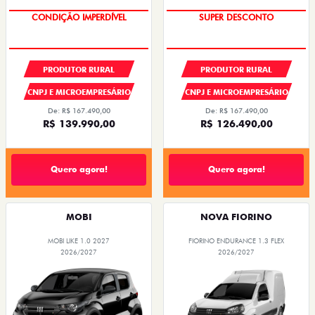
CONDIÇÃO IMPERDÍVEL
SUPER DESCONTO
PRODUTOR RURAL
PRODUTOR RURAL
CNPJ E MICROEMPRESÁRIO
CNPJ E MICROEMPRESÁRIO
De: R$ 167.490,00
De: R$ 167.490,00
R$ 139.990,00
R$ 126.490,00
Quero agora!
Quero agora!
MOBI
NOVA FIORINO
MOBI LIKE 1.0 2027
FIORINO ENDURANCE 1.3 FLEX
2026/2027
2026/2027