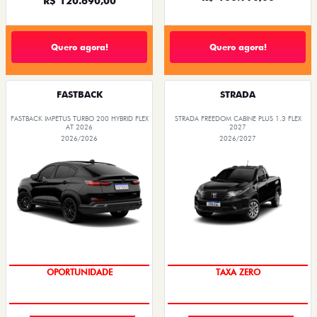
R$ 120.690,00
Quero agora!
Quero agora!
FASTBACK
STRADA
FASTBACK IMPETUS TURBO 200 HYBRID FLEX
STRADA FREEDOM CABINE PLUS 1.3 FLEX
AT 2026
2027
2026/2026
2026/2027
OPORTUNIDADE
TAXA ZERO