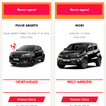
Quero agora!
Quero agora!
PULSE ABARTH
MOBI
PULSE ABARTH TURBO 270 FLEX AT 4P 2026
MOBI LIKE 1.0 2026
2026/2026
2026/2026
OPORTUNIDADE
PREÇO IMPERDÍVEL
PESSOA FÍSICA
PESSOA FÍSICA
De: R$ 162.490,00
De: R$ 85.490,00