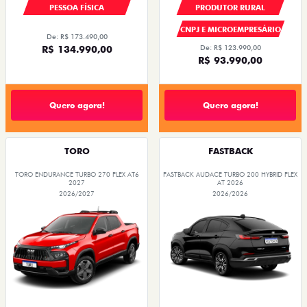
PESSOA FÍSICA
PRODUTOR RURAL
CNPJ E MICROEMPRESÁRIO
De: R$ 173.490,00
R$ 134.990,00
De: R$ 123.990,00
R$ 93.990,00
Quero agora!
Quero agora!
TORO
FASTBACK
TORO ENDURANCE TURBO 270 FLEX AT6
FASTBACK AUDACE TURBO 200 HYBRID FLEX
2027
AT 2026
2026/2027
2026/2026