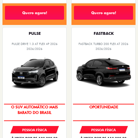
Quero agora!
Quero agora!
PULSE
FASTBACK
PULSE DRIVE 1.3 AT FLEX 4P 2026
FASTBACK TURBO 200 FLEX AT 2026
2026/2026
2026/2026
O SUV AUTOMÁTICO MAIS
OPORTUNIDADE
BARATO DO BRASIL
PESSOA FÍSICA
PESSOA FÍSICA