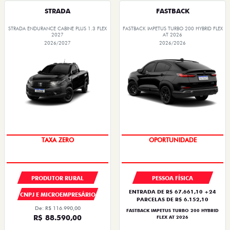
STRADA
FASTBACK
STRADA ENDURANCE CABINE PLUS 1.3 FLEX
FASTBACK IMPETUS TURBO 200 HYBRID FLEX
2027
AT 2026
2026/2027
2026/2026
TAXA ZERO
OPORTUNIDADE
PRODUTOR RURAL
PESSOA FÍSICA
ENTRADA DE R$ 67.661,10 +24
CNPJ E MICROEMPRESÁRIO
PARCELAS DE R$ 6.152,10
De: R$ 116.990,00
FASTBACK IMPETUS TURBO 200 HYBRID
R$ 88.590,00
FLEX AT 2026