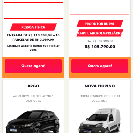
PRODUTOR RURAL
PESSOA FÍSICA
CNPJ E MICROEMPRESÁRIO
ENTRADA DE R$ 118.434,84 +18
PARCELAS DE R$ 3.089,00
De: R$ 132.990,00
R$ 105.790,00
FASTBACK ABARTH TURBO 270 FLEX AT
2026
Quero agora!
Quero agora!
ARGO
NOVA FIORINO
ARGO DRIVE 1.0 FLEX 4P 2026
FIORINO ENDURANCE 1.3 FLEX
2026/2026
2026/2027