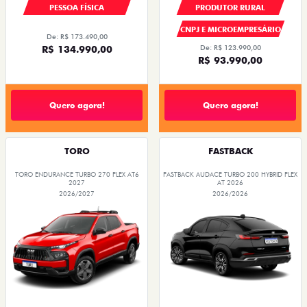
PESSOA FÍSICA
PRODUTOR RURAL
CNPJ E MICROEMPRESÁRIO
De: R$ 173.490,00
R$ 134.990,00
De: R$ 123.990,00
R$ 93.990,00
Quero agora!
Quero agora!
TORO
FASTBACK
TORO ENDURANCE TURBO 270 FLEX AT6
FASTBACK AUDACE TURBO 200 HYBRID FLEX
2027
AT 2026
2026/2027
2026/2026