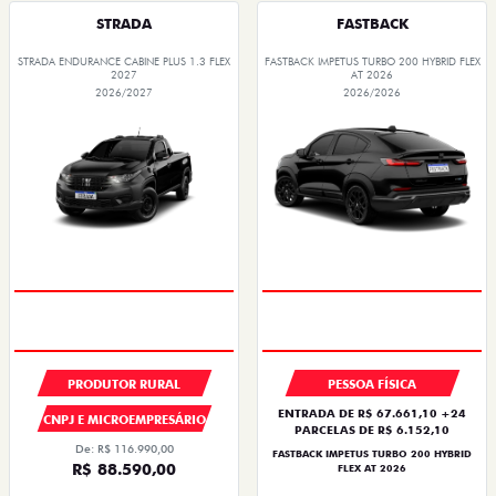
STRADA
FASTBACK
STRADA ENDURANCE CABINE PLUS 1.3 FLEX
FASTBACK IMPETUS TURBO 200 HYBRID FLEX
2027
AT 2026
2026/2027
2026/2026
PRODUTOR RURAL
PESSOA FÍSICA
ENTRADA DE R$ 67.661,10 +24
CNPJ E MICROEMPRESÁRIO
PARCELAS DE R$ 6.152,10
De: R$ 116.990,00
FASTBACK IMPETUS TURBO 200 HYBRID
R$ 88.590,00
FLEX AT 2026