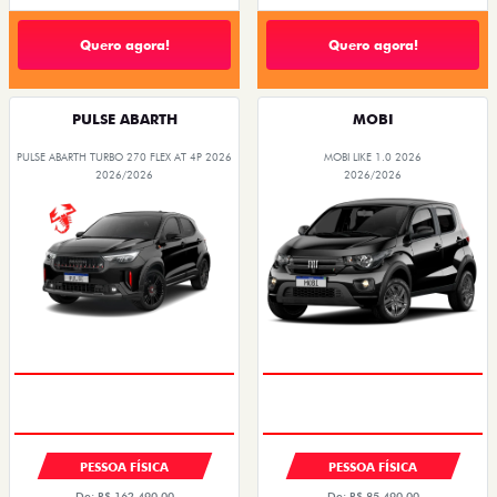
Quero agora!
Quero agora!
PULSE ABARTH
MOBI
PULSE ABARTH TURBO 270 FLEX AT 4P 2026
MOBI LIKE 1.0 2026
2026/2026
2026/2026
PESSOA FÍSICA
PESSOA FÍSICA
De: R$ 162.490,00
De: R$ 85.490,00