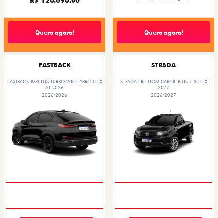
R$ 120.690,00
Quero agora!
Quero agora!
FASTBACK
STRADA
FASTBACK IMPETUS TURBO 200 HYBRID FLEX
STRADA FREEDOM CABINE PLUS 1.3 FLEX
AT 2026
2027
2026/2026
2026/2027