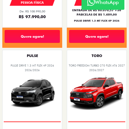
WhatsApp
PESSOA FÍSICA
PESSOA FÍSICA
ENTRADA DE R$ 60.070,57 +36
De: R$ 108.990,00
PARCELAS DE R$ 1.489,00
R$ 97.990,00
PULSE DRIVE 1.3 MT FLEX 4P 2026
Quero agora!
Quero agora!
PULSE
TORO
PULSE DRIVE 1.3 MT FLEX 4P 2026
TORO FREEDOM TURBO 270 FLEX AT6 2027
2026/2026
2026/2027