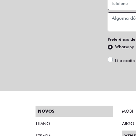
Preferência de
Whatsapp
Li e aceito
NOVOS
MOBI
TITANO
ARGO