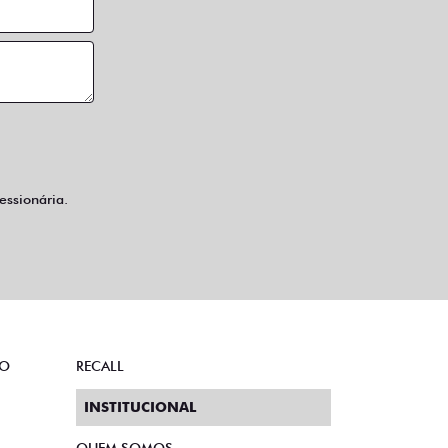
ssionária.
TO
RECALL
INSTITUCIONAL