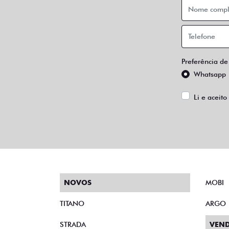
Preferência de
Whatsapp
Li e aceito
NOVOS
MOBI
TITANO
ARGO
STRADA
VEND