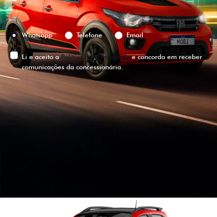
Preferência de contato:
Whatsapp
Telefone
Email
Li e aceito a
Política de Privacidade
e concordo em receber
comunicações da concessionária.
ENTRAR EM CONTATO
VISUALIZE O
VEÍCULO EM
360°