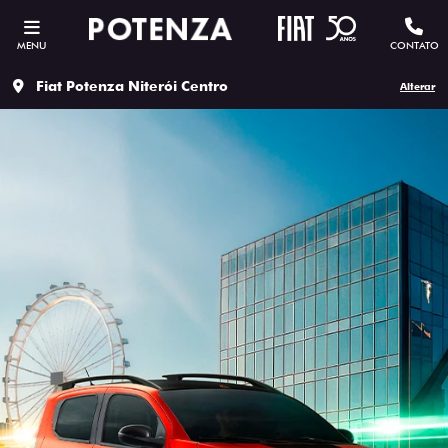
MENU
CONTATO
Fiat Potenza Niterói Centro
Alterar
ESTOU INTERESSADO
Versão escolhida