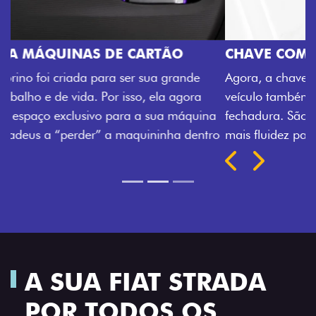
CHAVE COM TELECOMANDO
Agora, a chave da sua nova Fiorino pode abrir o
veículo também à distância, e não mais somente pela
fechadura. São detalhes como esse que trazem ainda
mais fluidez para o seu dia de trabalho.
Próximo
Previous
Next
Porta-luvas com iluminação
A SUA FIAT STRADA
POR TODOS OS