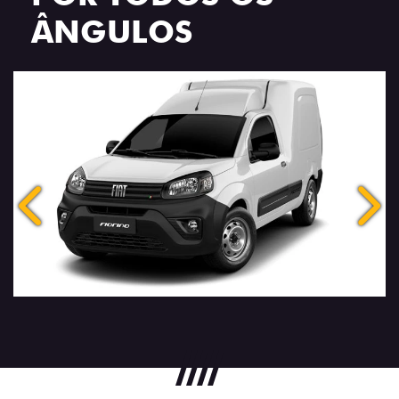
ÂNGULOS
Anterior
Próx