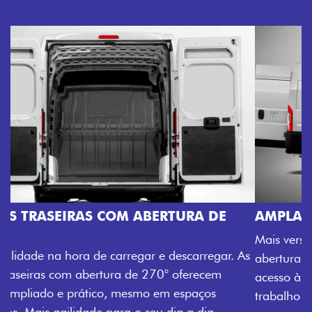
AMPLA ABERTURA DA PORTA LATERAL
Mais versatilidade para o seu carregamento. A ampla
abertura da porta lateral do Novo Ducato facilita o
acesso à carga, otimizando tempo e tornando o
trabalho mais eficiente, onde quer que você esteja.