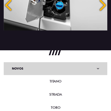
Anterior
Próx
NOVOS
TITANO
STRADA
TORO