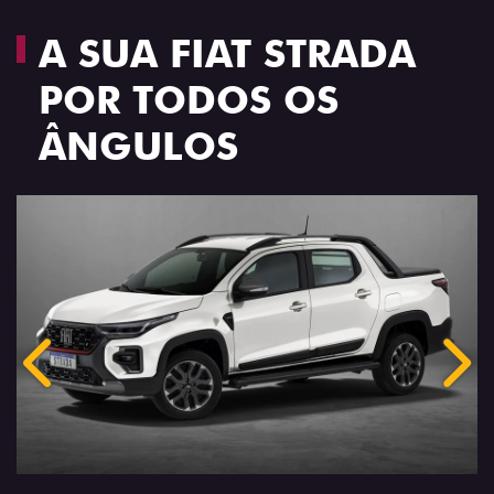
A SUA FIAT STRADA
POR TODOS OS
ÂNGULOS
Anterior
Próx