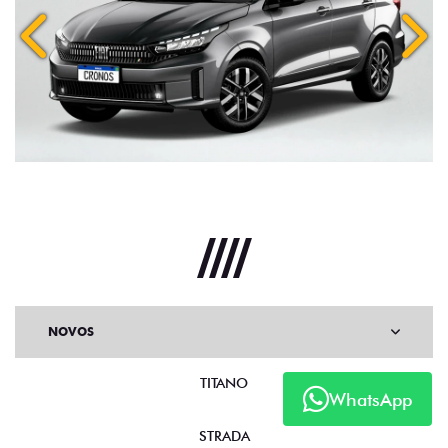
Anterior
Próx
NOVOS
TITANO
WhatsApp
STRADA