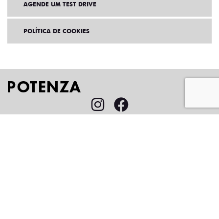
AGENDE UM TEST DRIVE
POLÍTICA DE COOKIES
Home
VDP: Fiat Pulse Hybrid
Desacelere. Seu bem maior é a vida.
FORZA VEICULOS LTDA
12.342.511/0001-70