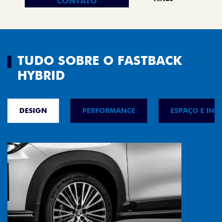
CONTATO
TUDO SOBRE O FASTBACK
HYBRID
DESIGN
PERFORMANCE
ESPAÇO E INT