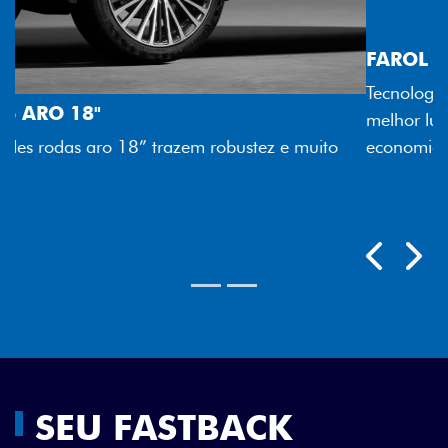
FAROL FULL LED
Tecnologia dos faróis totalmente em LED garante
melhor luminosidade, maior durabilidade e mais
economia para você.
Próximo
Previous
Next
Rodas aro 18"
SEU FASTBACK
HYBRID POR TODOS