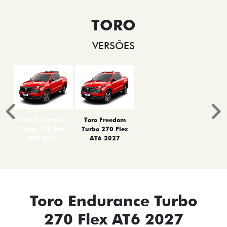
TORO
VERSÕES
Anterior
P
Toro Endurance
Toro Freedom
Turbo 270 Flex
Turbo 270 Flex
AT6 2027
AT6 2027
Toro Endurance Turbo
270 Flex AT6 2027