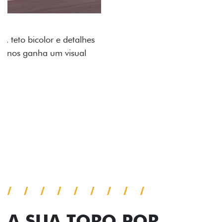
ADESIVOS ESTILIZADOS
Os adesivos aplicados no capô e nas laterais
reforçam a identidade única dessa edição para lá de
comemorativa.
Próximo
Previous
Next
Tecnologia de série
A SUA TORO POR
TODOS OS ÂNGULOS