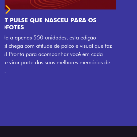
Próximo
Previous
Next
Tecnologia que acompanha o seu ritmo
VISUAL COM ENERGIA LOLLABR
Se liga no que compõe a identidade exclusiva do
festival: série numerada, adesivo lateral LollaBR e a
soleira temática que reforçam a exclusividade,
enquanto os detalhes escurecidos, o teto bicolor e as
rodas de liga-leve aro 16” em preto brilhante
completam o visual com ainda mais estilo.