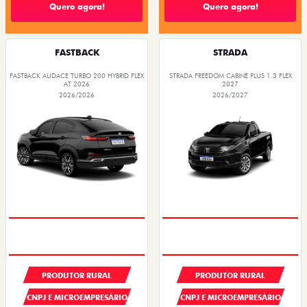
Quero agora!
Quero agora!
FASTBACK
STRADA
FASTBACK AUDACE TURBO 200 HYBRID FLEX
STRADA FREEDOM CABINE PLUS 1.3 FLEX
AT 2026
2027
2026/2026
2026/2027
PRODUTOR RURAL
PRODUTOR RURAL
CNPJ E MICROEMPRESÁRIO
CNPJ E MICROEMPRESÁRIO