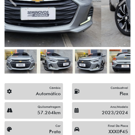
Previous
Next
Câmbio
Combustível
Automático
Flex
Quilometragem
Ano/Modelo
57.264km
2023/2024
Cor
Final Da Placa
Prata
XXX0F45