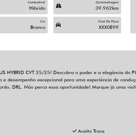
Combustível
Quilometragem
Híbrido
39.962km
Cor
Final Da Placa
Branco
XXX0E99
S HYBRID CVT 25/25! Descubra o poder e a elegância do P
 e desempenho excepcional para uma experiência de condução 
do. DRL. Não perca essa oportunidade! Marque já uma visita 
Aceito Troca