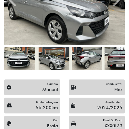
Previous
Next
Câmbio
Combustível
Manual
Flex
Quilometragem
Ano/Modelo
56.200km
2024/2025
Cor
Final Da Placa
Prata
XXX0I79